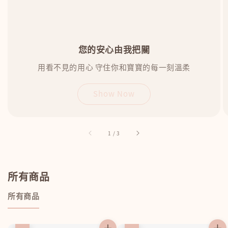
您的安心由我把關
用看不見的用心 守住你和寶寶的每一刻溫柔
Show Now
accessibility.of
1
/
3
所有商品
所有商品