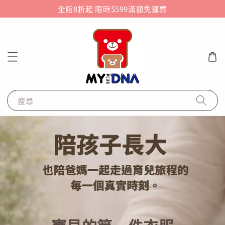
全館8折起 限時$599滿額免運費
搜尋