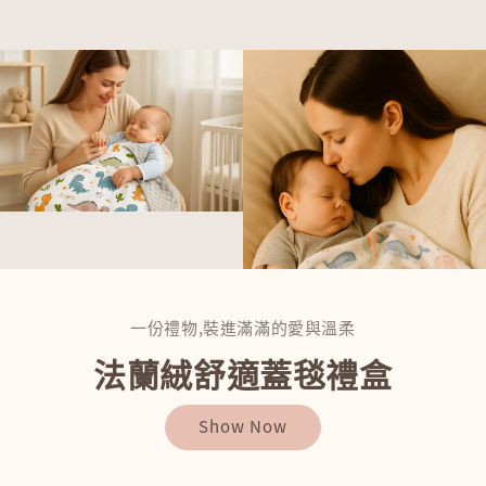
一份禮物,裝進滿滿的愛與溫柔
法蘭絨舒適蓋毯禮盒
Show Now