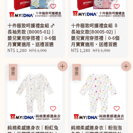
十件極致呵護禮盒組 ♂
十件極致呵護禮盒組 ♀
長袖男款 (B0005-01)｜
長袖女款(B0005-02)｜
嬰兒實用穿搭禮｜0-6個
嬰兒實用穿搭禮｜0-6個
月寶寶適用・送禮首選
月寶寶適用・送禮首選
Sale
NT$ 1,280
Regular
Sale
NT$ 1,280
Regular
NT$ 1,990
NT$ 1,990
price
price
price
price
優惠
優惠
純棉柔感連身衣｜粉紅兔
純棉柔感連身衣｜粉泡泡