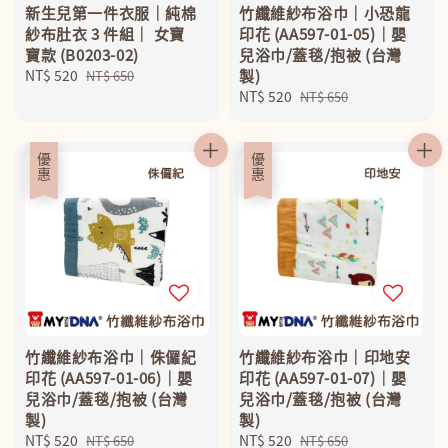
新生兒第一件衣服｜純棉
竹纖維紗布浴巾｜小恐龍
紗布肚衣 3 件組｜ 女寶
印花 (AA597-01-05)｜嬰
寶款 (B0203-02)
兒浴巾/蓋毯/抱被 (台灣
Sale
NT$ 520
Regular
製)
NT$ 650
price
price
Sale
NT$ 520
Regular
NT$ 650
price
price
優惠
優惠
竹纖維紗布浴巾｜侏儸紀
竹纖維紗布浴巾｜印地安
印花 (AA597-01-06)｜嬰
印花 (AA597-01-07)｜嬰
兒浴巾/蓋毯/抱被 (台灣
兒浴巾/蓋毯/抱被 (台灣
製)
製)
Sale
NT$ 520
Regular
Sale
NT$ 520
Regular
NT$ 650
NT$ 650