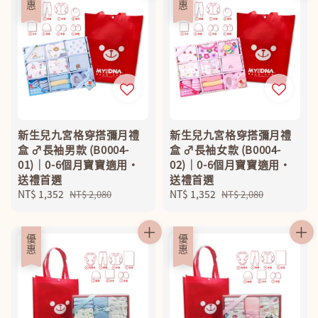
優惠
優惠
新生兒九宮格穿搭彌月禮
新生兒九宮格穿搭彌月禮
盒 ♂長袖男款 (B0004-
盒 ♂長袖女款 (B0004-
01)｜0-6個月寶寶適用・
02)｜0-6個月寶寶適用・
送禮首選
送禮首選
Sale
NT$ 1,352
Regular
Sale
NT$ 1,352
Regular
NT$ 2,080
NT$ 2,080
price
price
price
price
優惠
優惠