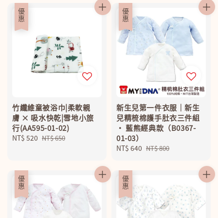
優惠
優惠
竹纖維童被浴巾|柔軟親
新生兒第一件衣服｜新生
膚 × 吸水快乾|雪地小旅
兒精梳棉護手肚衣三件組
行(AA595-01-02)
‧ 藍熊經典款（B0367-
Sale
NT$ 520
Regular
01-03）
NT$ 650
price
price
Sale
NT$ 640
Regular
NT$ 800
price
price
優惠
優惠