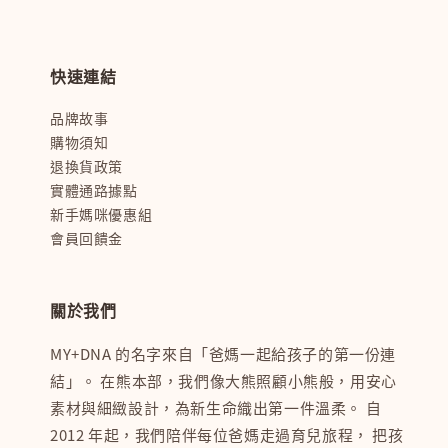
快速連結
品牌故事
購物須知
退換貨政策
實體通路據點
新手媽咪優惠組
會員回饋金
關於我們
MY+DNA 的名字來自「爸媽一起給孩子的第一份連
結」。 在熊本部，我們像大熊照顧小熊般，用安心
素材與細緻設計，為新生命織出第一件溫柔。 自
2012 年起，我們陪伴每位爸媽走過育兒旅程， 把孩