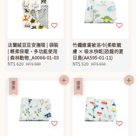
法蘭絨豆豆安撫毯 | 袋裝
竹纖維童被浴巾|柔軟親
| 輕柔保暖、多功能使用
膚 × 吸水快乾|恐龍的夏
| 森林動物_A0066-01-03
日島(AA595-01-11)
Sale
NT$ 620
Regular
Sale
NT$ 520
Regular
NT$ 980
NT$ 650
price
price
price
price
優惠
優惠