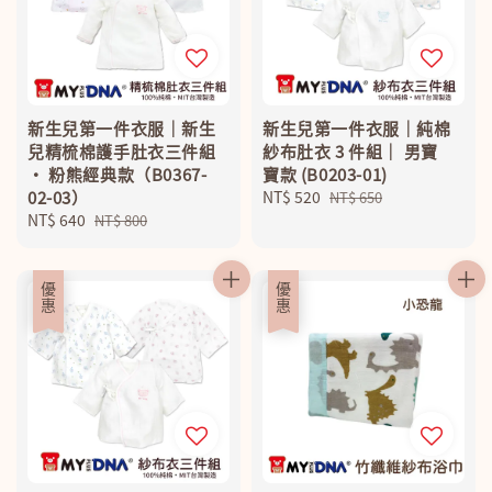
新生兒第一件衣服｜新生
新生兒第一件衣服｜純棉
兒精梳棉護手肚衣三件組
紗布肚衣 3 件組｜ 男寶
‧ 粉熊經典款（B0367-
寶款 (B0203-01)
02-03）
Sale
NT$ 520
Regular
NT$ 650
Sale
NT$ 640
Regular
price
price
NT$ 800
price
price
優惠
優惠