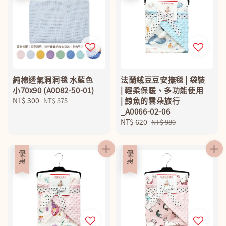
純棉透氣洞洞毯 水藍色
法蘭絨豆豆安撫毯 | 袋裝
小70x90 (A0082-50-01)
| 輕柔保暖、多功能使用
Sale
NT$ 300
Regular
| 鯨魚的雲朵旅行
NT$ 375
price
price
_A0066-02-06
Sale
NT$ 620
Regular
NT$ 980
price
price
優惠
優惠