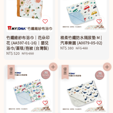
竹纖維紗布浴巾｜花朵印
棉柔竹纖防水隔尿墊 M |
花 (AA597-01-16)｜嬰兒
汽車樂園 (A0079-05-02)
浴巾/蓋毯/抱被 (台灣製)
Sale
NT$ 380
Regular
NT$ 480
Sale
NT$ 520
Regular
price
price
NT$ 650
price
price
優惠
優惠