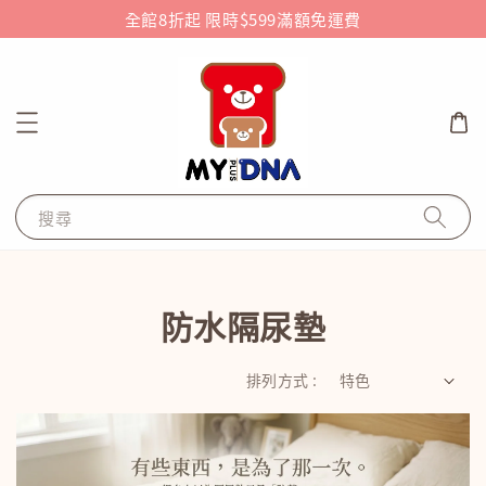
全館8折起 限時$599滿額免運費
搜尋
防水隔尿墊
排列方式 :