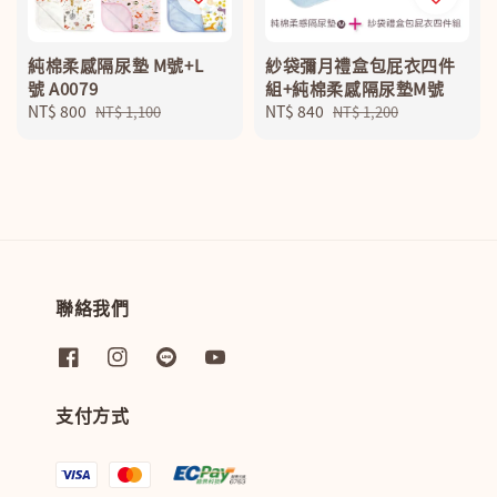
純棉柔感隔尿墊 M號+L
紗袋彌月禮盒包屁衣四件
號 A0079
組+純棉柔感隔尿墊M號
Sale
NT$ 800
Regular
Sale
NT$ 840
Regular
NT$ 1,100
NT$ 1,200
price
price
price
price
聯絡我們
支付方式