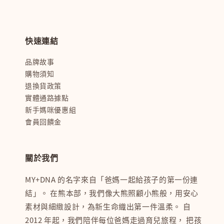
快速連結
品牌故事
購物須知
退換貨政策
實體通路據點
新手媽咪優惠組
會員回饋金
關於我們
MY+DNA 的名字來自「爸媽一起給孩子的第一份連
結」。 在熊本部，我們像大熊照顧小熊般，用安心
素材與細緻設計，為新生命織出第一件溫柔。 自
2012 年起，我們陪伴每位爸媽走過育兒旅程， 把孩