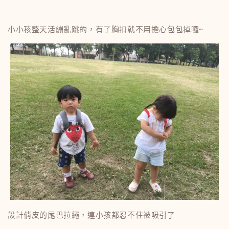
小小孩整天活繃亂跳的，有了胸扣就不用擔心包包掉囉~
設計俏皮的尾巴拉繩，連小孩都忍不住被吸引了