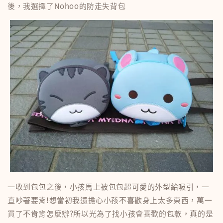
後，我選擇了Nohoo的防走失背包
一收到包包之後，小孩馬上被包包超可愛的外型給吸引，一
直吵著要背!想當初我還擔心小孩不喜歡身上太多東西，萬一
買了不肯背怎麼辦?所以光為了找小孩會喜歡的包款，真的是