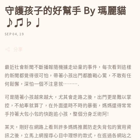
守護孩子的好幫手 By 瑪麗貓
♪♫♭♩
SEP 04, 19
分享
最近社會新聞不斷播報隨機擄走幼童的事件，每次看到這樣
的新聞都覺得很可怕，帶著小孩出門都膽戰心驚，不敢有任
何鬆懈，深怕一個不注意就……….
可是隨著小孩越來越大，尤其會走路之後，出門更是難以掌
控，不給牽就算了，在外面還時不時的暴衝，媽媽還得常常
手拎著大包小包的快跑追小孩，整個分身乏術阿!
某天，剛好在網路上看到許多媽媽推薦防走失背包的實用資
訊之後，立馬上網搜尋心目中理想的款式，在逛過各網站之