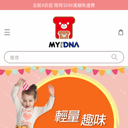
全館8折起 限時$599滿額免運費
搜尋