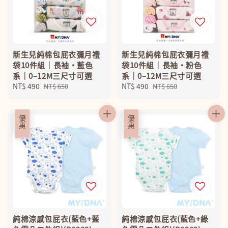
新生兒純棉包屁衣彌月禮
新生兒純棉包屁衣彌月禮
袋10件組｜長袖・藍色
袋10件組｜長袖・粉色
系｜0–12M三尺寸可選
系｜0–12M三尺寸可選
Sale
NT$ 490
Regular
Sale
NT$ 490
Regular
NT$ 650
NT$ 650
price
price
price
price
優惠
優惠
純棉涼感包屁衣(藍色+藍
純棉涼感包屁衣(藍色+綠