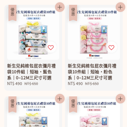
優惠
優惠
新生兒純棉包屁衣彌月禮
新生兒純棉包屁衣彌月禮
袋10件組｜短袖・藍色
袋10件組｜短袖・粉色
系｜0–12M三尺寸可選
系｜0–12M三尺寸可選
Sale
NT$ 490
Regular
Sale
NT$ 490
Regular
NT$ 650
NT$ 650
price
price
price
price
優惠
優惠