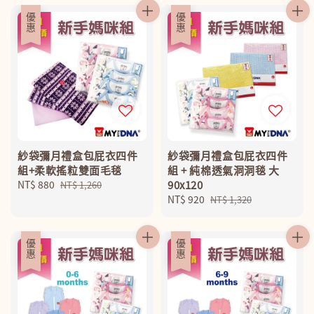
優惠
優惠
紗袋彌月禮盒包屁衣四件
紗袋彌月禮盒包屁衣四件
組+柔軟搖粒雙面毛毯
組 + 純棉透氣洞洞毯 大
Sale
NT$ 880
Regular
90x120
NT$ 1,260
price
price
Sale
NT$ 920
Regular
NT$ 1,320
price
price
優惠
優惠