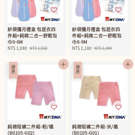
紗袋彌月禮盒 包屁衣四
紗袋彌月禮盒 包屁衣四
件組+純棉二合一舒眠包
件組+純棉二合一舒眠包
巾0-6M
巾6-9M
Sale
NT$ 1,080
Regular
Sale
NT$ 1,180
Regular
NT$ 1,550
NT$ 1,690
price
price
price
price
優惠
優惠
純棉短褲二件組-粉/橘
純棉短褲二件組-米/橘
(B0105-G02)
(B0105-G01)