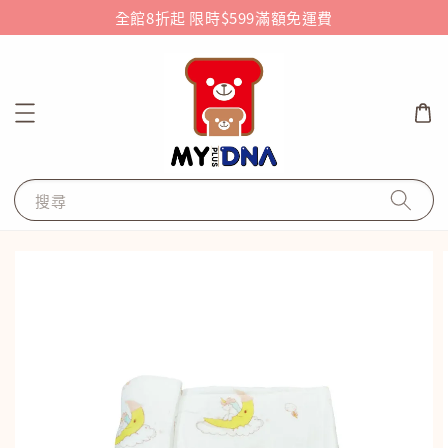
全館8折起 限時$599滿額免運費
搜尋