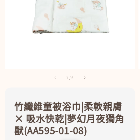
1
/
6
竹纖維童被浴巾|柔軟親膚
× 吸水快乾|夢幻月夜獨角
獸(AA595-01-08)