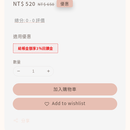
Sale
NT$ 520
Regular
優惠
NT$ 650
price
price
總分:
0
-
0
評價
適用優惠
結帳金額享3％回饋金
數量
加入購物車
Add to wishlist
分享