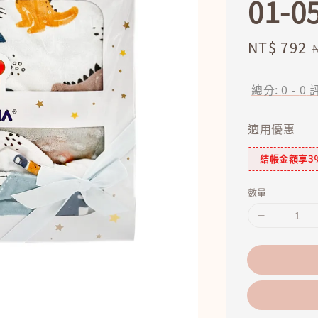
01-0
Sale
NT$ 792
price
總分:
0
-
0
適用優惠
結帳金額享3
數量