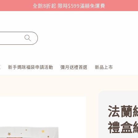
全館8折起 限時$599滿額免運費
區
新手媽咪福袋申請活動
彌月送禮首選
新品上市
法蘭
禮盒組