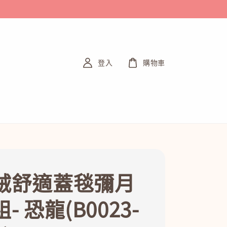
登入
購物車
絨舒適蓋毯彌月
- 恐龍(B0023-