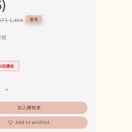
5)
Regular
優惠
NT$ 1,400
price
評價
％回饋金
加入購物車
Add to wishlist