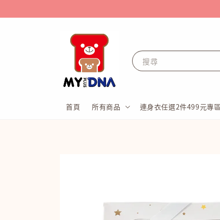
搜尋
首頁
所有商品
連身衣任選2件499元專