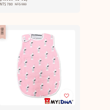
Sale
NT$ 780
Regular
NT$ 980
price
price
優惠