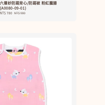
六層紗防踢背心/防踢被 粉紅臘腸
(A0080-09-01)
Sale
NT$ 780
Regular
NT$ 980
price
price