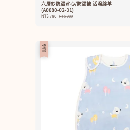
六層紗防踢背心/防踢被 活潑綿羊
(A0080-02-01)
Sale
NT$ 780
Regular
NT$ 980
price
price
優惠