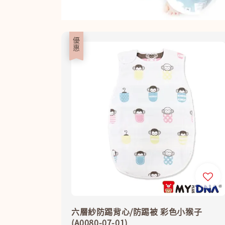
優惠
六層紗防踢背心/防踢被 彩色小猴子
(A0080-07-01)