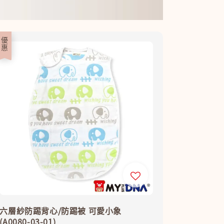
優惠
六層紗防踢背心/防踢被 可愛小象
(A0080-03-01)