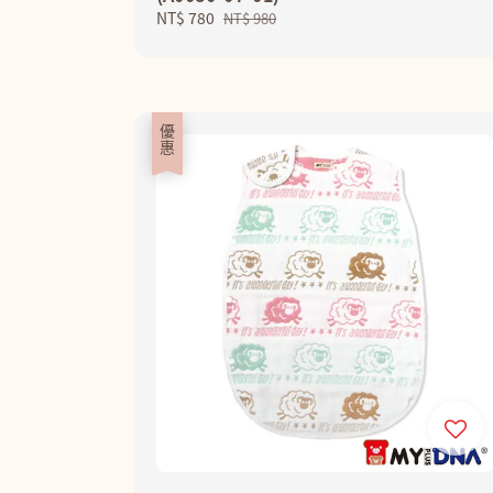
Sale
NT$ 780
Regular
NT$ 980
price
price
優惠