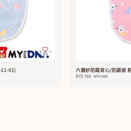
1-01)
六層紗防踢背心/防踢被 粉色月
Sale
NT$ 780
Regular
NT$ 980
price
price