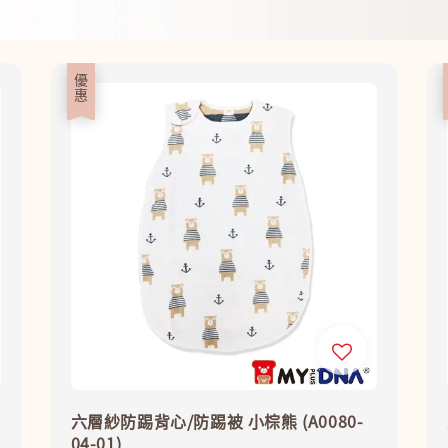
優惠
六層紗防踢背心/防踢被 小棕熊 (A0080-
04-01)