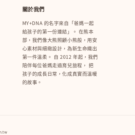
關於我們
MY+DNA 的名字來自「爸媽一起
給孩子的第一份連結」。 在熊本
部，我們像大熊照顧小熊般，用安
心素材與細緻設計，為新生命織出
第一件溫柔。 自 2012 年起，我們
陪伴每位爸媽走過育兒旅程， 把
孩子的成長日常，化成真實而溫暖
的故事。
.tw