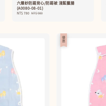
六層紗防踢背心/防踢被 淺藍臘腸
(A0080-08-01)
Sale
NT$ 780
Regular
NT$ 980
price
price
優惠