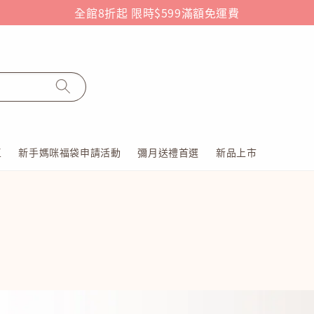
全館8折起 限時$599滿額免運費
區
新手媽咪福袋申請活動
彌月送禮首選
新品上市