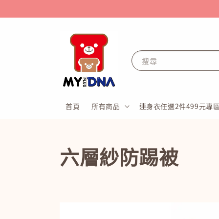
搜尋
首頁
所有商品
連身衣任選2件499元專
六層紗防踢被