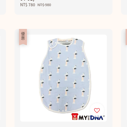
Sale
NT$ 780
Regular
NT$ 980
price
price
優惠