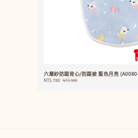
六層紗防踢背心/防踢被 藍色月亮 (A0080-1
Sale
NT$ 780
Regular
NT$ 980
price
price