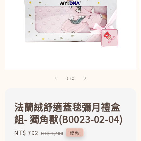
1
/
2
法蘭絨舒適蓋毯彌月禮盒
組- 獨角獸(B0023-02-04)
Sale
NT$ 792
Regular
優惠
NT$ 1,400