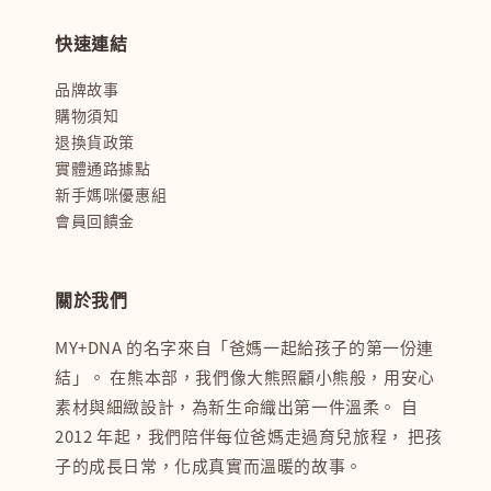
快速連結
品牌故事
購物須知
退換貨政策
實體通路據點
新手媽咪優惠組
會員回饋金
關於我們
MY+DNA 的名字來自「爸媽一起給孩子的第一份連
結」。 在熊本部，我們像大熊照顧小熊般，用安心
素材與細緻設計，為新生命織出第一件溫柔。 自
2012 年起，我們陪伴每位爸媽走過育兒旅程， 把孩
子的成長日常，化成真實而溫暖的故事。