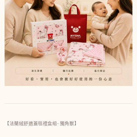
【法蘭絨舒適蓋毯禮盒組- 獨角獸】