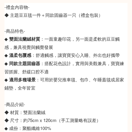
-禮盒內容物-
◆ 主題豆豆毯一件＋同款固齒器一只（禮盒包裝）
-商品特色-
◆
雙面法蘭絨材質
：一面童趣印花，另一面是柔軟的豆豆觸
感，兼具視覺與觸覺發展
◆
溫柔包覆感
：舒適觸感，讓寶寶安心入睡、外出也好攜帶
◆
同款主題固齒器
：搭配花色設計，實用與美觀兼具，寶寶練
習抓握、舒緩口腔不適
◆
適用多種場景
：可用於嬰兒推車毯、包巾、午睡蓋毯或居家
鋪墊，全年皆宜
-商品介紹-
◆ 材質：雙面法蘭絨
◆ 尺寸：約75cm x 120cm（手工測量略有誤差）
◆ 成份：聚酯纖維100%