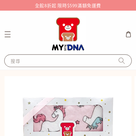
全館8折起 限時$599滿額免運費
搜尋