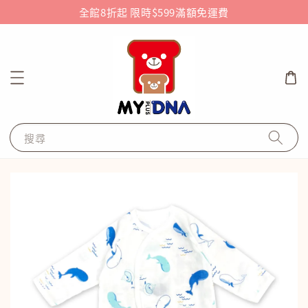
全館8折起 限時$599滿額免運費
搜尋