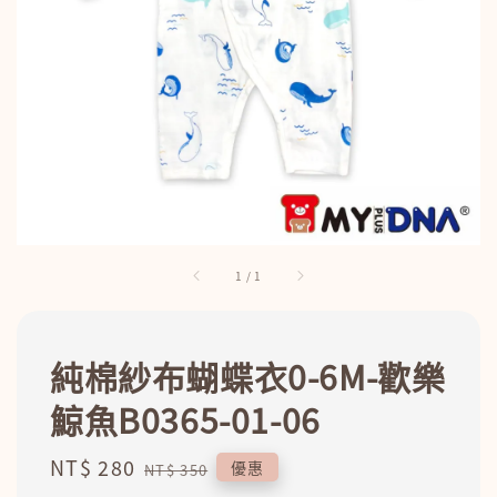
1
/
1
純棉紗布蝴蝶衣0-6M-歡樂
鯨魚B0365-01-06
Sale
NT$ 280
Regular
優惠
NT$ 350