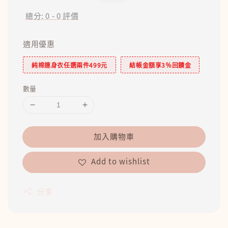
price
price
總分:
0
-
0
評價
適用優惠
純棉連身衣任選兩件499元
結帳金額享3％回饋金
數量
加入購物車
Add to wishlist
分享