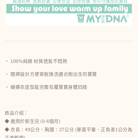
• 100%純棉 材質透氣不悶熱
• 開襟設計方便穿脫換洗適合剛出生的寶寶
• 蝴蝶衣造型能完整包覆寶寶身體四肢
商品介紹：
◆ 適用於新生兒 (0-6個月)
◆ 衣長：49公分、胸圍：27公分 (單面平量、正負差1公分為
正常範圍)