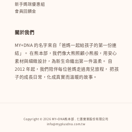
新手媽咪優惠組
會員回饋金
關於我們
MY+DNA 的名字來自「爸媽一起給孩子的第一份連
結」。 在熊本部，我們像大熊照顧小熊般，用安心
素材與細緻設計，為新生命織出第一件溫柔。 自
2012 年起，我們陪伴每位爸媽走過育兒旅程， 把孩
子的成長日常，化成真實而溫暖的故事。
Copyright © 2026 MY+DNA熊本部 . 仁惠實業股份有限公司
info@myplusdna.com.tw