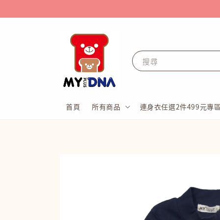
搜尋
首頁
所有商品
連身衣任選2件499元專