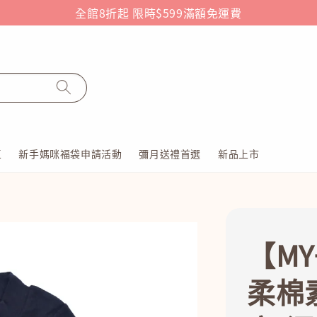
全館8折起 限時$599滿額免運費
區
新手媽咪福袋申請活動
彌月送禮首選
新品上市
【MY
柔棉