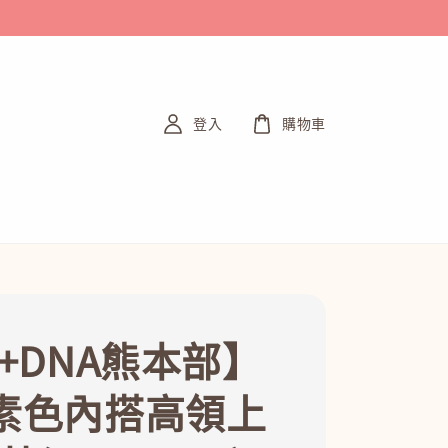
登入
購物車
+DNA熊本部】
素色內搭高領上