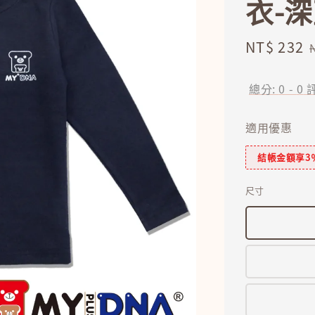
衣-深藍
Sale
NT$ 232
price
總分:
0
-
0
適用優惠
結帳金額享3
尺寸