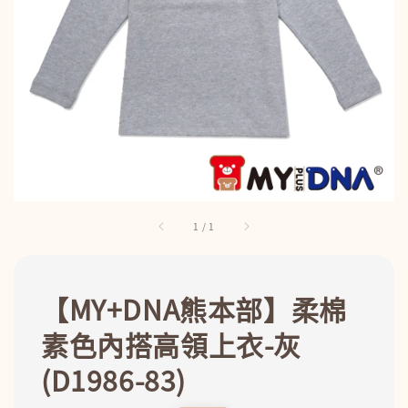
1
/
1
【MY+DNA熊本部】柔棉
素色內搭高領上衣-灰
(D1986-83)