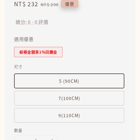
Sale
NT$ 232
Regular
優惠
NT$ 290
price
price
總分:
0
-
0
評價
適用優惠
結帳金額享3％回饋金
尺寸
5 (90CM)
7(100CM)
9(110CM)
數量