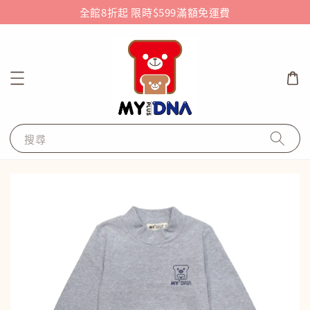
全館8折起 限時$599滿額免運費
搜尋