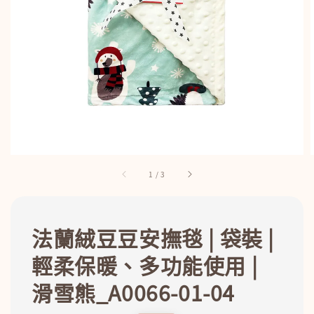
1
/
3
法蘭絨豆豆安撫毯 | 袋裝 |
輕柔保暖、多功能使用 |
滑雪熊_A0066-01-04