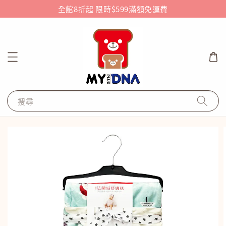
全館8折起 限時$599滿額免運費
搜尋