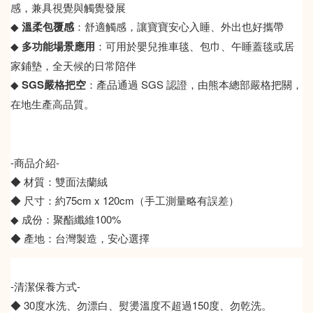
感，兼具視覺與觸覺發展
◆
溫柔包覆感
：舒適觸感，讓寶寶安心入睡、外出也好攜帶
◆
多功能場景應用
：可用於嬰兒推車毯、包巾、午睡蓋毯或居
家鋪墊，全天候的日常陪伴
◆
SGS嚴格把空
：產品通過 SGS 認證，由熊本總部嚴格把關，
在地生產高品質。
-商品介紹-
◆ 材質：雙面法蘭絨
◆ 尺寸：約75cm x 120cm（手工測量略有誤差）
◆ 成份：聚酯纖維100%
◆ 產地：台灣製造，安心選擇
-清潔保養方式-
◆ 30度水洗、勿漂白、熨燙溫度不超過150度、勿乾洗。