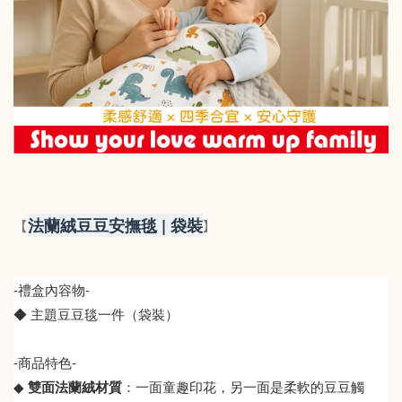
法蘭絨豆豆安撫毯 | 袋裝
【
】
-禮盒內容物-
◆ 主題豆豆毯一件（袋裝）
-商品特色-
◆
雙面法蘭絨材質
：一面童趣印花，另一面是柔軟的豆豆觸