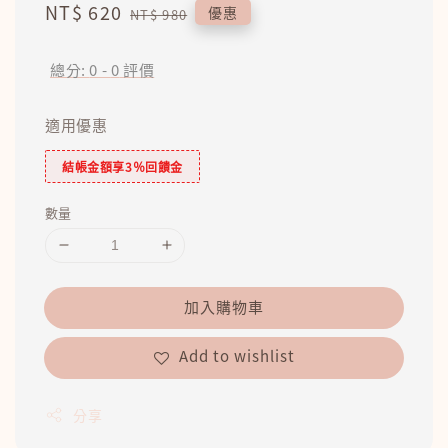
Sale
NT$ 620
Regular
優惠
NT$ 980
price
price
總分:
0
-
0
評價
適用優惠
結帳金額享3％回饋金
數量
加入購物車
Add to wishlist
分享