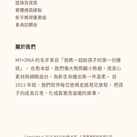
退換貨政策
實體通路據點
新手媽咪優惠組
會員回饋金
關於我們
MY+DNA 的名字來自「爸媽一起給孩子的第一份連
結」。 在熊本部，我們像大熊照顧小熊般，用安心
素材與細緻設計，為新生命織出第一件溫柔。 自
2012 年起，我們陪伴每位爸媽走過育兒旅程， 把孩
子的成長日常，化成真實而溫暖的故事。
Copyright © 2026 MY+DNA熊本部 . 仁惠實業股份有限公司