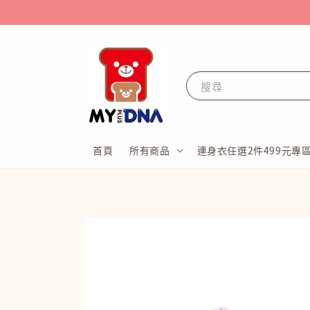
搜尋
首頁
所有商品
連身衣任選2件499元專