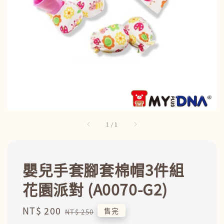
1
/
1
嬰兒手套腳套棉帽3件組
花園派對 (A0070-G2)
Sale
NT$ 200
Regular
售完
NT$ 250