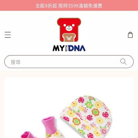
全館8折起 限時$599滿額免運費
搜尋