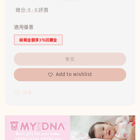
price
price
總分:
0
-
0
評價
適用優惠
結帳金額享3％回饋金
售完
Add to wishlist
分享