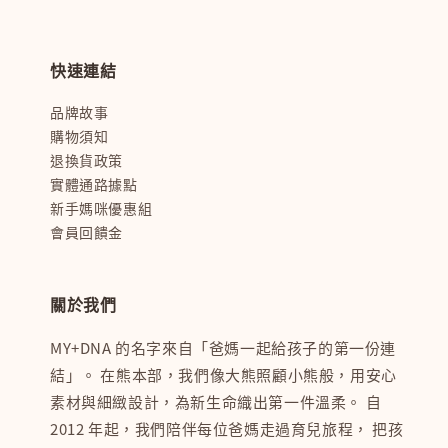
快速連結
品牌故事
購物須知
退換貨政策
實體通路據點
新手媽咪優惠組
會員回饋金
關於我們
MY+DNA 的名字來自「爸媽一起給孩子的第一份連
結」。 在熊本部，我們像大熊照顧小熊般，用安心
素材與細緻設計，為新生命織出第一件溫柔。 自
2012 年起，我們陪伴每位爸媽走過育兒旅程， 把孩