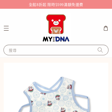
全館8折起 限時$599滿額免運費
搜尋