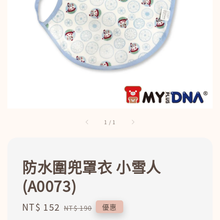
1
/
1
防水圍兜罩衣 小雪人
(A0073)
Sale
NT$ 152
Regular
優惠
NT$ 190