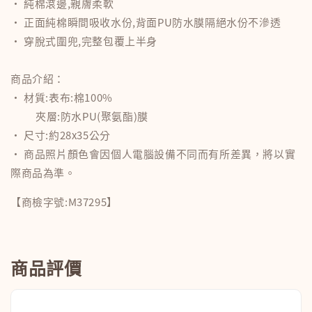
• 純棉滾邊,親膚柔軟
• 正面純棉瞬間吸收水份,背面PU防水膜隔絕水份不滲透
• 穿脫式圍兜,完整包覆上半身
商品介紹：
• 材質:表布:棉100%
夾層:防水PU(聚氨酯)膜
• 尺寸:約28x35公分
• 商品照片顏色會因個人電腦設備不同而有所差異，將以實
際商品為準。
【商檢字號:M37295】
商品評價