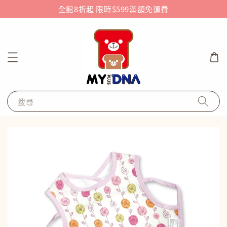
全館8折起 限時$599滿額免運費
搜尋