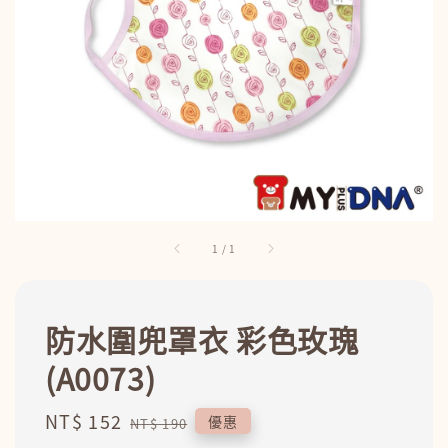
1
/
1
防水圍兜罩衣 彩色玫瑰
(A0073)
Sale
NT$ 152
Regular
優惠
NT$ 190