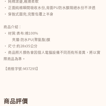
• 純棉滾邊,親膚柔軟
• 正面純棉瞬間吸收水份,背面PU防水膜隔絕水份不滲透
• 穿脫式圍兜,完整包覆上半身
商品介紹：
• 材質:表布:棉100%
夾層:防水PU(聚氨酯)膜
• 尺寸:約28x35公分
• 商品照片顏色會因個人電腦設備不同而有所差異，將以實
際商品為準。
【商檢字號:M37295】
商品評價