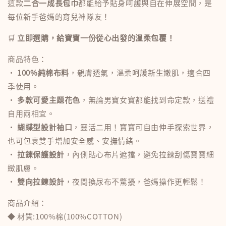
這款
二合一成長包巾
都能給予貼身呵護與自在伸展空間，是
每位新手爸媽的育兒神隊友！
🛒
立即選購，給寶寶一份從心出發的溫柔包覆！
商品特色：
•
100%純棉布料
，親膚透氣，溫柔呵護新生嫩肌，適合四
季使用。
•
多款可愛主題花色
，無論男寶女寶都能找到命定款，送禮
自用兩相宜。
•
蝴蝶型設計袖口
，靈活二用！寶寶可自由伸手探索世界，
也可包裹雙手增加安全感、安撫情緒。
•
拉鍊保護設計
，內側貼心布片遮擋，避免拉鍊刮傷寶寶細
緻肌膚。
•
雙向拉鍊設計
，夜間換尿布不驚擾，爸媽操作更輕鬆！
商品介紹：
◆ 材質:100%棉(100%COTTON)