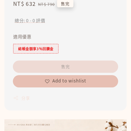
Sale
NT$ 632
Regular
售完
NT$ 790
price
price
總分:
0
-
0
評價
適用優惠
結帳金額享3％回饋金
售完
Add to wishlist
分享