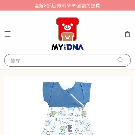
全館8折起 限時$599滿額免運費
搜尋