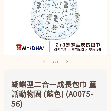
1
/
4
蝴蝶型二合一成長包巾 童
話動物園 (藍色) (A0075-
56)