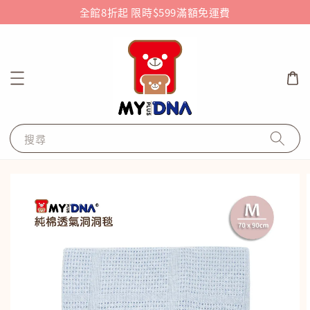
全館8折起 限時$599滿額免運費
搜尋