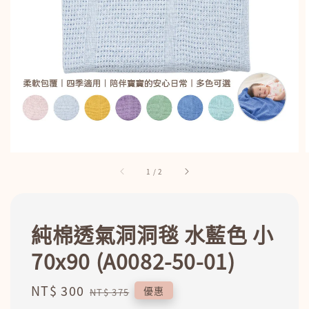
1
/
2
純棉透氣洞洞毯 水藍色 小
70x90 (A0082-50-01)
Sale
NT$ 300
Regular
優惠
NT$ 375