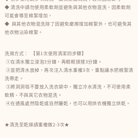
◆ 清洗中請勿使用柔軟劑並避免與其他衣物混洗，因柔軟劑
可能會導至棉絮增加，
◆ 與其他衣物混洗除了因避免磨擦增加棉絮外，也可避免其
他衣物沾染棉絮。
洗滌方式： 【第1次使用清潔四步驟】
①在清水獨立浸泡3分鐘，再輕輕搓揉3分鐘。
②並把清水放掉，再次注入清水重複3次，重點讓水把棉絮清
洗帶走。
③將洞洞毯不要放入洗衣袋中，獨立冷水清洗，不可使用柔
軟精、不與其它衣物混洗。
④在通風處然陰乾或自然曬乾，也可以用烘衣機獨立烘乾。
★清洗至乾燥請重複做2-3次★