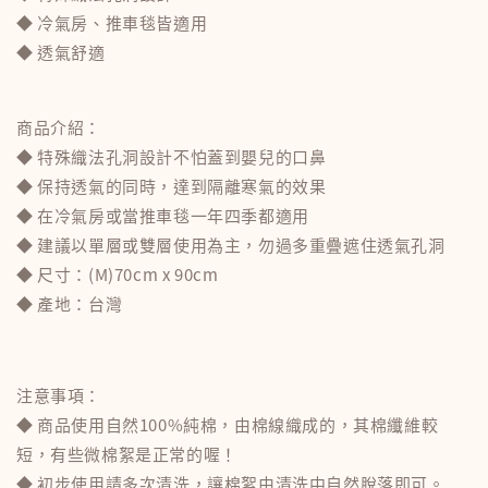
◆ 冷氣房、推車毯皆適用
◆ 透氣舒適
商品介紹：
◆ 特殊織法孔洞設計不怕蓋到嬰兒的口鼻
◆ 保持透氣的同時，達到隔離寒氣的效果
◆ 在冷氣房或當推車毯一年四季都適用
◆ 建議以單層或雙層使用為主，勿過多重疊遮住透氣孔洞
◆ 尺寸：(M)70cm x 90cm
◆ 產地：台灣
注意事項：
◆ 商品使用自然100%純棉，由棉線織成的，其棉纖維較
短，有些微棉絮是正常的喔！
◆ 初步使用請多次清洗，讓棉絮由清洗中自然脫落即可。