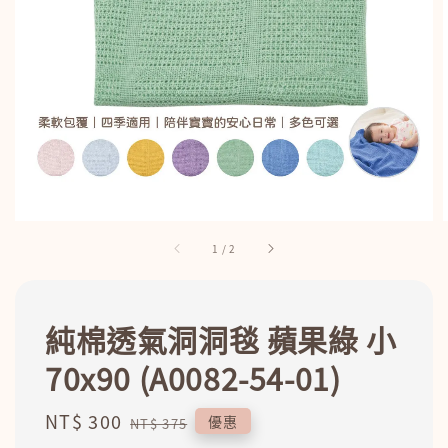
1
/
2
純棉透氣洞洞毯 蘋果綠 小
70x90 (A0082-54-01)
Sale
NT$ 300
Regular
優惠
NT$ 375