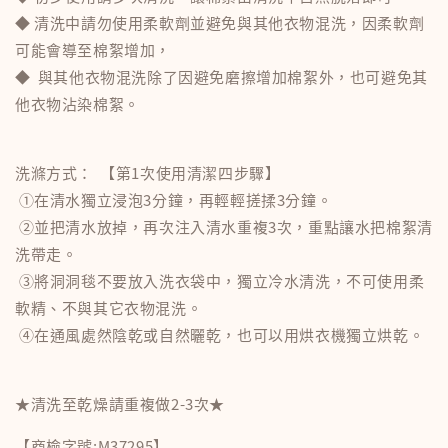
◆ 清洗中請勿使用柔軟劑並避免與其他衣物混洗，因柔軟劑
可能會導至棉絮增加，
◆ 與其他衣物混洗除了因避免磨擦增加棉絮外，也可避免其
他衣物沾染棉絮。
洗滌方式： 【第1次使用清潔四步驟】
①在清水獨立浸泡3分鐘，再輕輕搓揉3分鐘。
②並把清水放掉，再次注入清水重複3次，重點讓水把棉絮清
洗帶走。
③將洞洞毯不要放入洗衣袋中，獨立冷水清洗，不可使用柔
軟精、不與其它衣物混洗。
④在通風處然陰乾或自然曬乾，也可以用烘衣機獨立烘乾。
★清洗至乾燥請重複做2-3次★
【商檢字號:M37295】