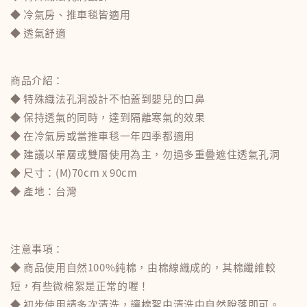
◆ 冷氣房、推車毯皆適用
◆ 透氣舒適
商品介紹：
◆ 特殊織法孔洞設計不怕蓋到嬰兒的口鼻
◆ 保持透氣的同時，達到隔離寒氣的效果
◆ 在冷氣房或當推車毯一年四季都適用
◆ 建議以單層或雙層使用為主，勿過多重疊遮住透氣孔洞
◆ 尺寸：(M)70cm x 90cm
◆ 產地：台灣
注意事項：
◆ 商品使用自然100%純棉，由棉線織成的，其棉纖維較
短，有些微棉絮是正常的喔！
◆ 初步使用請多次清洗，讓棉絮由清洗中自然脫落即可。