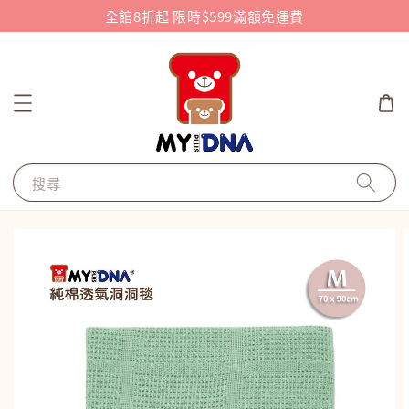
全館8折起 限時$599滿額免運費
搜尋