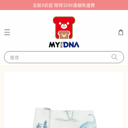
全館8折起 限時$599滿額免運費
搜尋