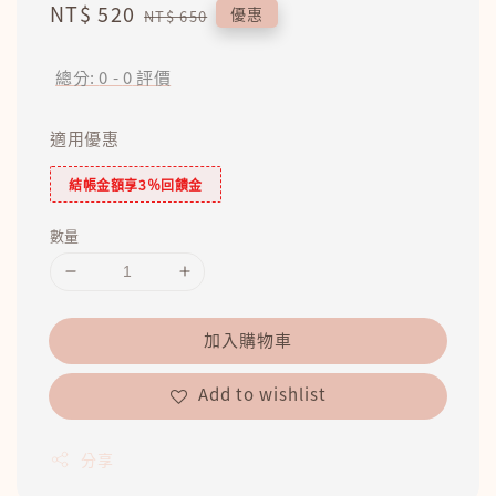
Sale
NT$ 520
Regular
優惠
NT$ 650
price
price
總分:
0
-
0
評價
適用優惠
結帳金額享3％回饋金
數量
加入購物車
Add to wishlist
分享