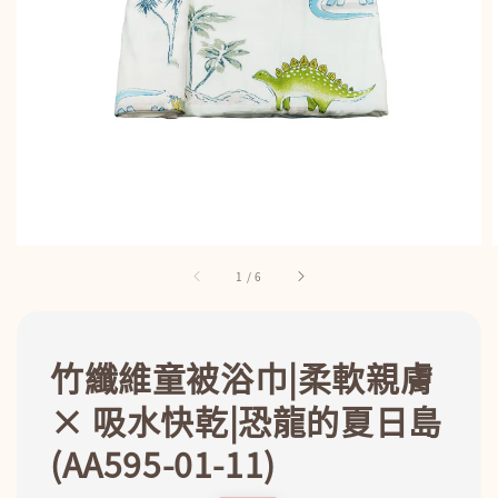
1
/
6
竹纖維童被浴巾|柔軟親膚
× 吸水快乾|恐龍的夏日島
(AA595-01-11)