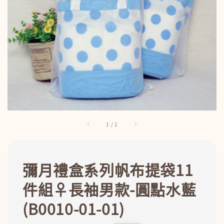
1
/
1
彌月禮盒系列帆布提袋11
件組♀長袖男款-圓點水藍
(B0010-01-01)