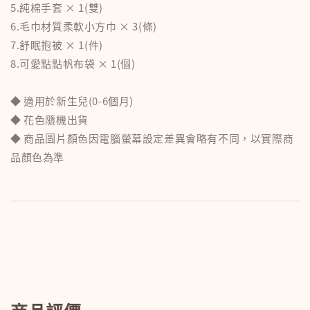
5.純棉手套 × 1(雙)
6.毛巾材質柔軟小方巾 × 3(條)
7.舒眠抱被 × 1(件)
8.可愛點點帆布袋 × 1(個)
◆ 適用於新生兒(0-6個月)
◆ 花色隨機出貨
◆ 商品圖片顏色因電腦螢幕設定差異會略有不同，以實際商
品顏色為準