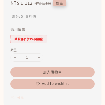
Sale
NT$ 1,112
Regular
優惠
NT$ 1,590
price
price
總分:
0
-
0
評價
適用優惠
結帳金額享3％回饋金
數量
加入購物車
Add to wishlist
分享