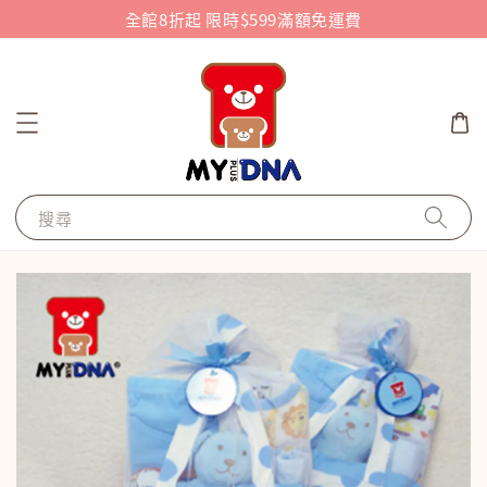
全館8折起 限時$599滿額免運費
搜尋