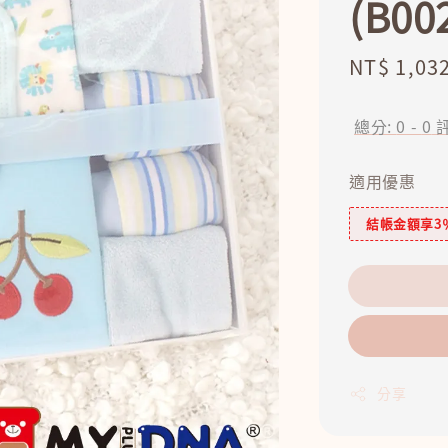
(B00
Sale
NT$ 1,03
price
總分:
0
-
0
適用優惠
結帳金額享3
分享