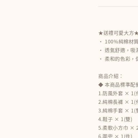
★送禮可愛大方
• 100%純棉材
• 透氣舒適，吸
• 柔和的色彩，
商品介紹：
◆ 本商品標準配
1.防風外套 × 1(
2.純棉長褲 × 1(
3.純棉手套 × 1(
4.鞋子 × 1(雙)
5.柔軟小方巾 × 2
6.圍兜 × 1(件)