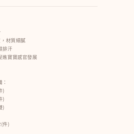
★
質，材質細膩
濕排汗
促進寶寶感官發展
備：
件)
件)
雙)
(件)