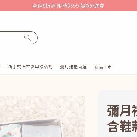
全館8折起 限時$599滿額免運費
區
新手媽咪福袋申請活動
彌月送禮首選
新品上市
彌月
含鞋