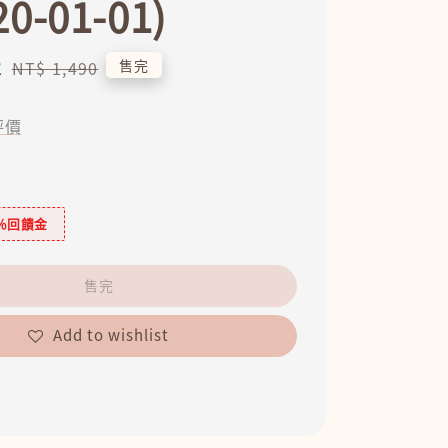
20-01-01)
2
Regular
售完
NT$ 1,490
price
評價
％回饋金
售完
Add to wishlist