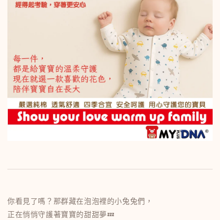
你看見了嗎？那群藏在泡泡裡的小兔兔們，
正在悄悄守護著寶寶的甜甜夢💤