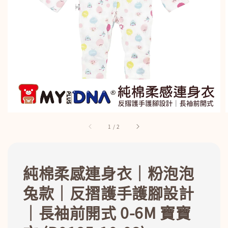
1
/
2
純棉柔感連身衣｜粉泡泡
兔款｜反摺護手護腳設計
｜長袖前開式 0-6M 寶寶