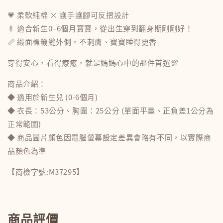
💗 柔軟純棉 × 護手護腳可反摺設計
🍼 適合新生0–6個月寶寶，從出生穿到翻身期剛剛好！
📏 緞面標籤縫外側，不刺膚、寶寶睡得更香
穿得安心，看得療癒，就是媽媽心中的那件首選💯
商品介紹：
◆ 適用於新生兒 (0-6個月)
◆ 衣長：53公分、胸圍：25公分 (單面平量、正負差1公分為
正常範圍)
◆ 商品圖片顏色因電腦螢幕設定差異會略有不同，以實際商
品顏色為準
【商檢字號:M37295】
商品評價