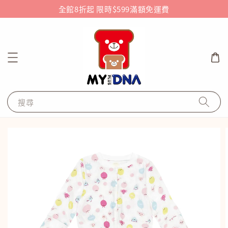
全館8折起 限時$599滿額免運費
搜尋