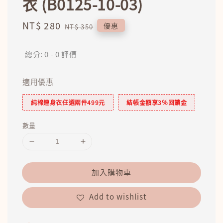
衣 (B0125-10-03)
Sale
NT$ 280
Regular
優惠
NT$ 350
price
price
總分:
0
-
0
評價
適用優惠
純棉連身衣任選兩件499元
結帳金額享3％回饋金
數量
加入購物車
Add to wishlist