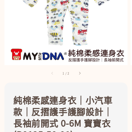
1
/
2
純棉柔感連身衣｜小汽車
款｜反摺護手護腳設計｜
長袖前開式 0-6M 寶寶衣