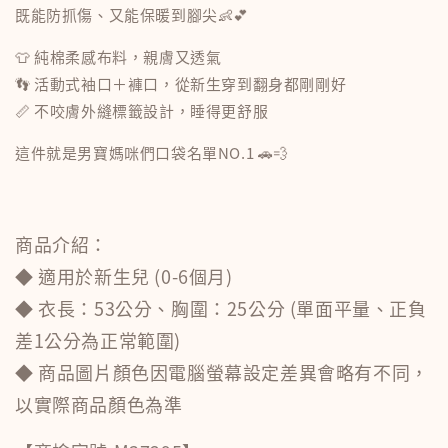
既能防抓傷、又能保暖到腳尖👶💕
👕 純棉柔感布料，親膚又透氣
👣 活動式袖口＋褲口，從新生穿到翻身都剛剛好
📏 不咬膚外縫標籤設計，睡得更舒服
這件就是男寶媽咪們口袋名單NO.1 🚗💨
商品介紹：
◆ 適用於新生兒 (0-6個月)
◆ 衣長：53公分、胸圍：25公分 (單面平量、正負
差1公分為正常範圍)
◆ 商品圖片顏色因電腦螢幕設定差異會略有不同，
以實際商品顏色為準