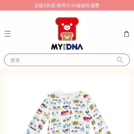
全館8折起 限時$599滿額免運費
搜尋