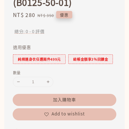
(B0125-50-01)
Sale
NT$ 280
Regular
優惠
NT$ 350
price
price
總分:
0
-
0
評價
適用優惠
純棉連身衣任選兩件499元
結帳金額享3％回饋金
數量
加入購物車
Add to wishlist