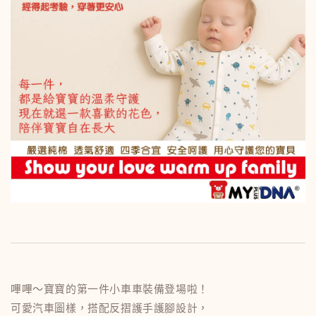
嗶嗶～寶寶的第一件小車車裝備登場啦！
可愛汽車圖樣，搭配反摺護手護腳設計，