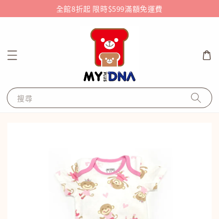
全館8折起 限時$599滿額免運費
搜尋