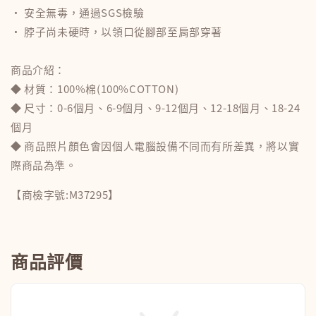
‧ 安全無毒，通過SGS檢驗
‧ 脖子尚未硬時，以領口從腳部至肩部穿著
商品介紹：
◆ 材質：100%棉(100%COTTON)
◆ 尺寸：0-6個月、6-9個月、9-12個月、12-18個月、18-24
個月
◆ 商品照片顏色會因個人電腦設備不同而有所差異，將以實
際商品為準。
【商檢字號:M37295】
商品評價