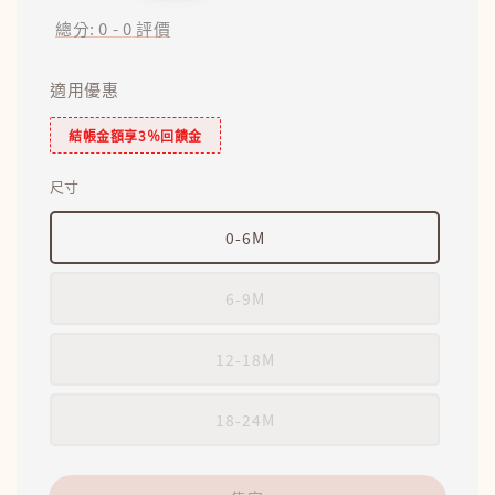
price
總分:
0
-
0
評價
適用優惠
結帳金額享3％回饋金
尺寸
0-6M
6-9M
12-18M
18-24M