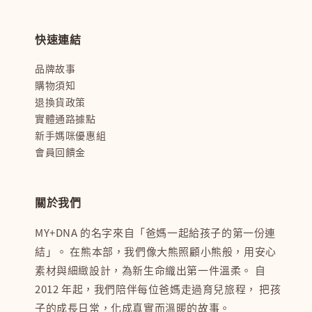
快速連結
品牌故事
購物須知
退換貨政策
實體通路據點
新手媽咪優惠組
會員回饋金
關於我們
MY+DNA 的名字來自「爸媽一起給孩子的第一份連
結」。 在熊本部，我們像大熊照顧小熊般，用安心
素材與細緻設計，為新生命織出第一件溫柔。 自
2012 年起，我們陪伴每位爸媽走過育兒旅程， 把孩
子的成長日常，化成真實而溫暖的故事。