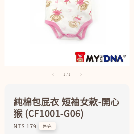
1
/
1
純棉包屁衣 短袖女款-開心
猴 (CF1001-G06)
Regular
NT$ 179
售完