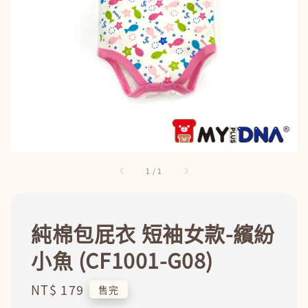
1
/
1
純棉包屁衣 短袖女款-繽紛
小魚 (CF1001-G08)
Regular
NT$ 179
售完