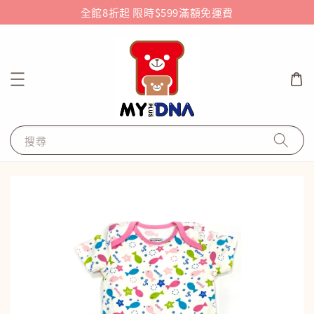
全館8折起 限時$599滿額免運費
搜尋