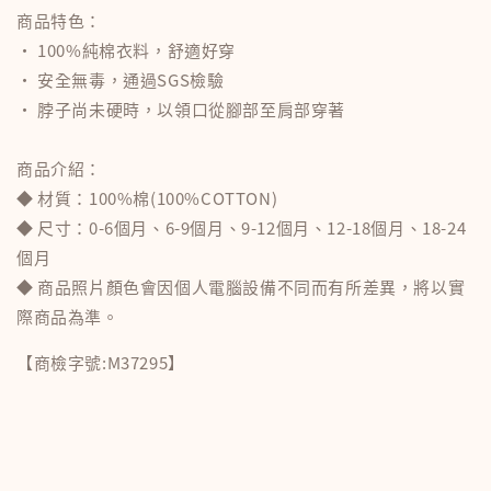
商品特色：
‧ 100%純棉衣料，舒適好穿
‧ 安全無毒，通過SGS檢驗
‧ 脖子尚未硬時，以領口從腳部至肩部穿著
商品介紹：
◆ 材質：100%棉(100%COTTON)
◆ 尺寸：0-6個月、6-9個月、9-12個月、12-18個月、18-24
個月
◆ 商品照片顏色會因個人電腦設備不同而有所差異，將以實
際商品為準。
【商檢字號:M37295】