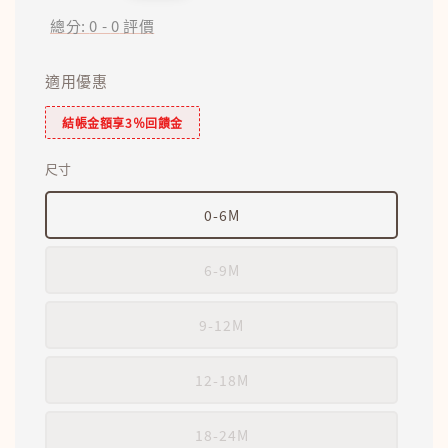
price
總分:
0
-
0
評價
適用優惠
結帳金額享3％回饋金
尺寸
0-6M
6-9M
9-12M
12-18M
18-24M