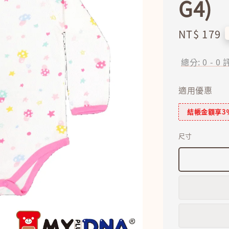
G4)
Regular
NT$ 179
price
總分:
0
-
0
適用優惠
結帳金額享3
尺寸