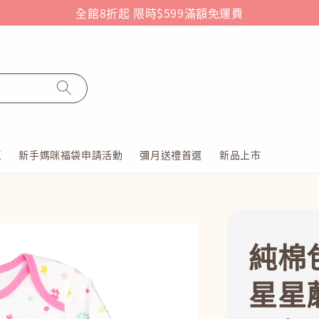
全館8折起 限時$599滿額免運費
區
新手媽咪福袋申請活動
彌月送禮首選
新品上市
純棉
星星蘑