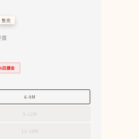
售完
評價
％回饋金
6-9M
9-12M
12-18M