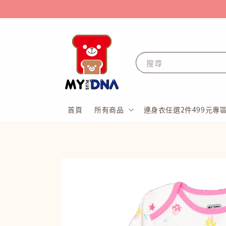
搜尋
首頁
所有商品
連身衣任選2件499元專