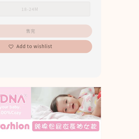
18-24M
售完
Add to wishlist