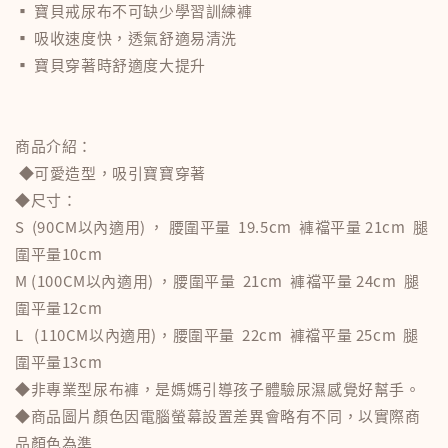
▪ 寶貝戒尿布不可缺少學習訓練褲
▪ 吸收速度快，透氣舒適易清洗
▪ 寶貝穿著時舒適度大提升
商品介紹：
◆可愛造型，吸引寶寶穿著
◆尺寸：
S (90CM以內適用) ， 腰圍平量 19.5cm 褲襠平量 21cm 腿
圍平量10cm
M (100CM以內適用) ，腰圍平量 21cm 褲襠平量 24cm 腿
圍平量12cm
L (110CM以內適用)，腰圍平量 22cm 褲襠平量 25cm 腿
圍平量13cm
◆非專業型尿布褲，是媽媽引導孩子體驗尿濕感覺好幫手。
◆商品圖片顏色因電腦螢幕設置差異會略有不同，以實際商
品顏色為準