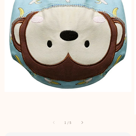
1
/
5