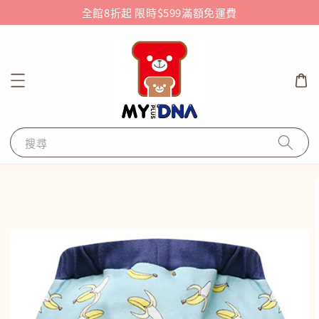
全館8折起 限時$599滿額免運費
搜尋