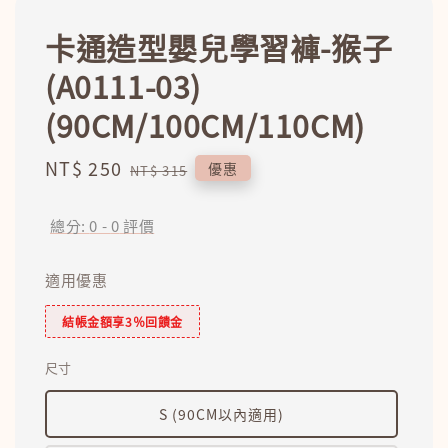
卡通造型嬰兒學習褲-猴子
(A0111-03)
(90CM/100CM/110CM)
Sale
NT$ 250
Regular
優惠
NT$ 315
price
price
總分:
0
-
0
評價
適用優惠
結帳金額享3％回饋金
尺寸
S (90CM以內適用)